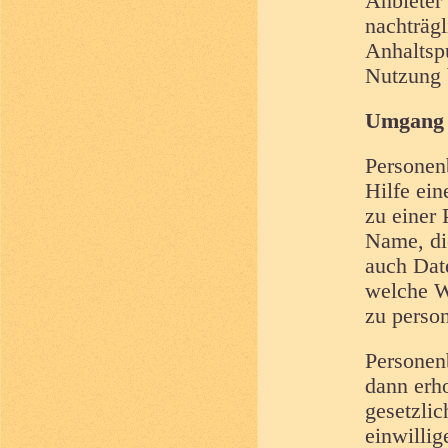
Anbieter 
nachträg
Anhaltspu
Nutzung 
Umgang 
Personen
Hilfe ein
zu einer
Name, di
auch Dat
welche W
zu perso
Personen
dann erh
gesetzlic
einwillig