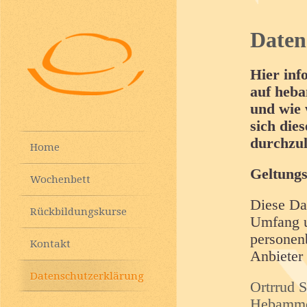
Daten
Hier inf
auf heba
und wie 
sich die
durchzul
Home
Geltungs
Wochenbett
Diese Dat
Rückbildungskurse
Umfang 
personen
Kontakt
Anbieter
Datenschutzerklärung
Ortrrud
S
Hebamm