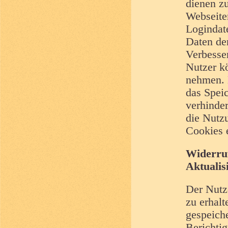
dienen z
Webseite
Logindat
Daten de
Verbesse
Nutzer k
nehmen. 
das Spei
verhinder
die Nutz
Cookies 
Widerru
Aktualis
Der Nutze
zu erhalt
gespeiche
Berichti