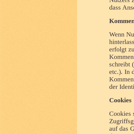
Nutzers 
dass Ansc
Komment
Wenn Nut
hinterlas
erfolgt z
Kommenta
schreibt 
etc.). In
Kommenta
der Ident
Cookies
Cookies s
Zugriffsg
auf das G