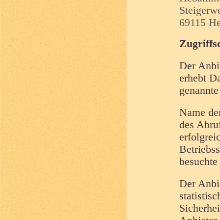
Steigerw
69115 He
Zugriffs
Der Anbi
erhebt Da
genannte 
Name der
des Abru
erfolgrei
Betriebs
besuchte 
Der Anbie
statisti
Sicherhe